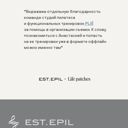
Приходите с 10:00 до 22:00 без
выходных
*Выражаем отдельную благодарность
Бесплатные парковки во всех
пространствах
команде студий пилатеса
и функциональных тренировок
PLIÉ
за помощь в организации съемки. К слову,
hi@estepil.ru
познакомиться с Анастасией и попасть
+7 901 349 62 49
на ее тренировки уже в формате оффлайн
можно именно там*
Документы
Политика
конфиденциальности
Пользовательское соглашение
Публичная оферта
ООО "ЭСТЭПИЛБЬЮТИ" ©
202
6
ОГРН: 1227700703603
ИНН: 9705181521