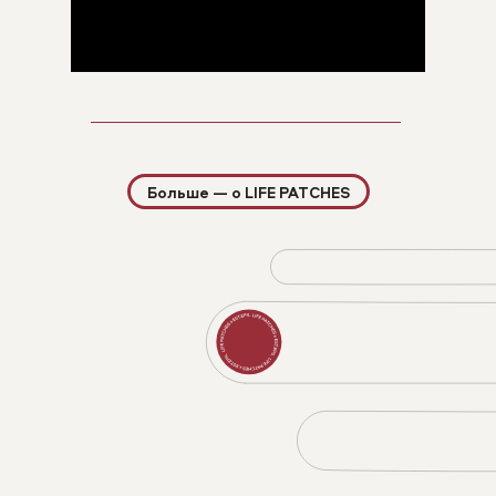
Услуги
Оборудование
Больше — o LIFE PATCHES
Цены
Блог
Наши адреса
EST.EPIL White (Белый)
Москва, Предтеченский переулок, д. 21
EST.EPIL Pink (Розовый)
Москва, Голиковский переулок, д. 8
EST.EPIL Black (Черный)
Москва, Васильевская улица, д. 2к1