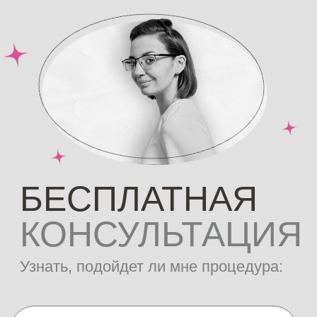
Сеанс массажа всего тела —
доступный, результативный,
безопасный вариант
оздоровительной процедуры. Услуга
способна помочь справиться с
различными проблемами. Причем
как с физическими, так и
психологическими. Во имя
тотальной безопасности в EST.EPIL
абсолютно все специалисты имеют
медицинское образование, студии
— лицензии.
В наших пространствах не
существует готовых программ для
ухода за телом. Наш главный
принцип — персонализация на
максимум. Каждый гость совместно
с мастером может составить свою
идеальную систему по коррекции
или восстановлению фигуры. К
примеру, вы можете легко сочетать
сеансы ручных массажей с
аппаратным массажем РСЛ или
ультразвуковым РФ-лифтингом.