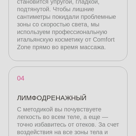
ИНДИВИДУАЛЬНЫЙ
ПОДХОД
К УХОДУ
ЗА ТЕЛОМ
У НАС НЕТ ГОТОВЫХ ПРОГРАММ
«ДЛЯ ВСЕХ»
Специалист студии подберет
процедуры, которые подходят именно
вам и дадут наилучший результат
В КОМПЛЕКСЕ ЭФФЕКТИВНЕЕ
Лазерная эпиляция, массаж
и обертывания отлично дополняют