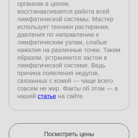
друг друга. Сочетайте, как вам
удобно. А для ухода за лицом
вы можете выбрать патчи, массажные
очки или ЛЭД-маску — это бесплатно
СВОЯ АТМОСФЕРА ДЛЯ КАЖДОГО
Во время сеансов вы можете
смотреть любимые фильмы, слушать
музыку или подкасты с «Алисой».
А в перерывах мы угостим вас чаем
или кофе с конфетами