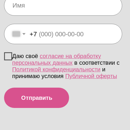
Подробнее об эффективных комбо
— читайте
здесь
.
Дело за малым — выбрать свой вид
массажа и записаться на
эффективный и повышающий
настроение сеанс. Ведь классная
музыка на колонке «Алиса» прямо
во время процедуры или тот самый
полезный травяной чай после нее
точно поспособствуют повышению
эндорфинов. :)
Материал по
дготовлен экспертом
Соловьевой Екатериной Витальевной,
мастером лазерной эпиляции
Среднее профессиональное
образование по специальности
«Сестринское дело». Опыт работы —
8,5 лет. Работала на аппаратах Magic