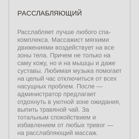
появлению отеков, дряблости кожи,
к образованию целлюлита. Мастер
ускоряет лимфоток за счет
различных приемов — давления,
растирания, разминания. Так,
массаж помогает в борьбе с
несовершенствами кожи — она
становится упругой, гладкой,
подтянутой. Чтобы лишние
сантиметры покидали проблемные
зоны со скоростью света, мы
используем профессиональную
итальянскую косметику от Comfort
Zone прямо во время массажа.
04
ЛИМФОДРЕНАЖНЫЙ
С методикой вы почувствуете
легкость во всем теле, а еще —
точно избавитесь от отеков. За счет
воздействия на все зоны тела и