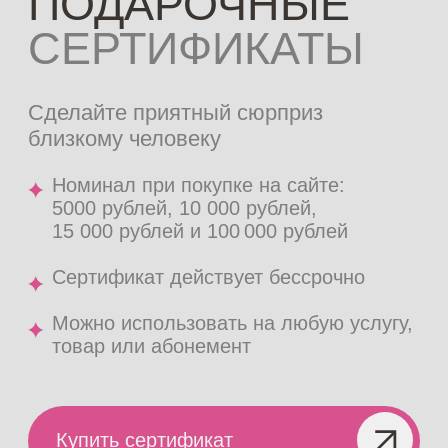
Документы
Политика конфиденциальности
Пользовательское соглашение
Публичная оферта
ООО "ЭСТЭПИЛБЬЮТИ" ©
202
6
ОГРН: 1227700703603
ИНН: 9705181521