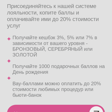
ЛАЗЕРНАЯ ЭПИЛЯЦИЯ
Удаление волос на теле и лице без
боли на премиальных лазерах
АППАРАТНЫЙ МАССАЖ ДЛЯ
ТЕЛА
Скульптурирование фигуры
и устранения целлюлита
СПА-УХОД И ОБЕРТЫВАНИЯ
Процедуры на премиальной
итальянской уходовой косметике
Сomfort Zone
УЛЬТРАЗВУКОВОЙ РФ-ЛИФТИНГ