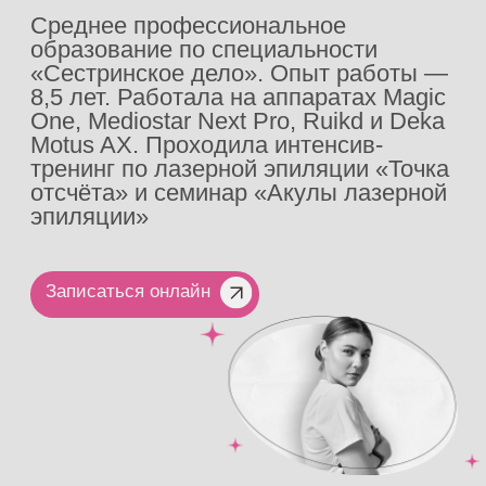
услуг
Получайте кешбэк 3%, 5% или 7% в
зависимости от вашего уровня -
БРОНЗОВЫЙ, СЕРЕБРЯНЫЙ или
ЗОЛОТОЙ
Получайте 1000 подарочных баллов на
День рождения
Вау-баллами можно оплатить до 20%
стоимости любимых процедур или
бьюти-банок
Установить карту