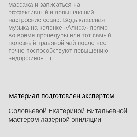
ЛИМФОДРЕНАЖНЫЙ
МАССАЖ ТЕЛА
Ваша защита от отеков, целлюлита и
даже от срывов в питании
МАССАЖ СПИНЫ
Во имя прощания с зажимами и
болями
СИСТЕМА
ЛОЯЛЬНОСТИ
Присоединяйтесь к нашей системе
лояльности, копите баллы и
оплачивайте ими до 20% стоимости