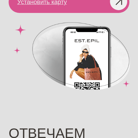
Уменьшение объемов тела
и омоложение кожи. А еще –
тотальное избавление от целлюлита
АППАРАТНЫЙ МАССАЖ ДЛЯ
ЛИЦА
Лифтинг и омоложение кожи лица.
Причем с заметным эффектом после
первого сеанса
ЛИЦЕНЗИИ И
СЕРТИФИКАТЫ