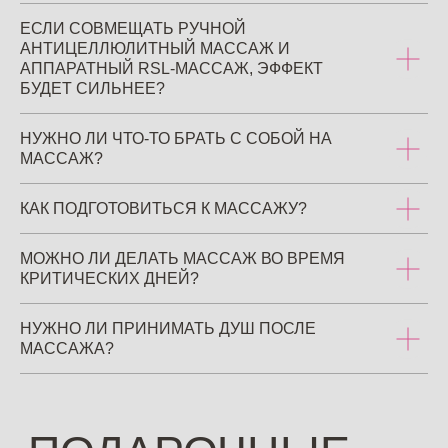
ЕСЛИ СОВМЕЩАТЬ РУЧНОЙ
Наши адреса
АНТИЦЕЛЛЮЛИТНЫЙ МАССАЖ И
EST.EPIL White (Белый)
АППАРАТНЫЙ RSL-МАССАЖ, ЭФФЕКТ
Москва, Предтеченский переулок, д. 21
БУДЕТ СИЛЬНЕЕ?
EST.EPIL Pink (Розовый)
НУЖНО ЛИ ЧТО-ТО БРАТЬ С СОБОЙ НА
Москва, Голиковский переулок, д. 8
МАССАЖ?
EST.EPIL Black (Черный)
Москва, Васильевская улица, д. 2к1
КАК ПОДГОТОВИТЬСЯ К МАССАЖУ?
Приходите с 10:00 до 22:00 без
МОЖНО ЛИ ДЕЛАТЬ МАССАЖ ВО ВРЕМЯ
выходных
КРИТИЧЕСКИХ ДНЕЙ?
Бесплатные парковки во всех
пространствах
НУЖНО ЛИ ПРИНИМАТЬ ДУШ ПОСЛЕ
МАССАЖА?
hi@estepil.ru
+7 901 349 62 49