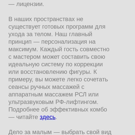
УСЛУГИ
НАПРАВЛЕНИЯ
КЛАССИЧЕСКИЙ МАССАЖ
ТЕЛА
Скорая помощь в избавлении от
13 сеансов
41 200 ₽
65 000 ₽
боли в теле
АНТИЦЕЛЛЮЛИТНЫЙ
МАССАЖ
Однозначно вычеркнет слово
«целлюлит» из жизни