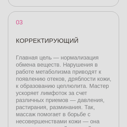
организм в целом,
восстанавливается работа всей
лимфатической системы. Мастер
использует техники растирания,
давления по направлению к
лимфатическим узлам, слабые
нажатия на различные точки. Таким
образом, устраняются застои в
лимфатической системе. Ведь
причина появления недугов,
связанных с кожей — чаще всего
совсем не жир. Факты об этом — в
нашей
статье
на сайте.
Посмотреть цены
Записаться