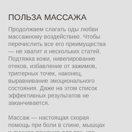
One, Mediostar Next Pro, Ruikd и Deka
Motus AX. Проходила интенсив-
тренинг по лазерной эпиляции «Точка
отсчёта» и семинар «Акулы лазерной
эпиляции»
Записаться онлайн
ПЕРЕХОДИТЕ
НА НОВЫЙ
УРОВЕНЬ УХОДА
ЗА ТЕЛОМ