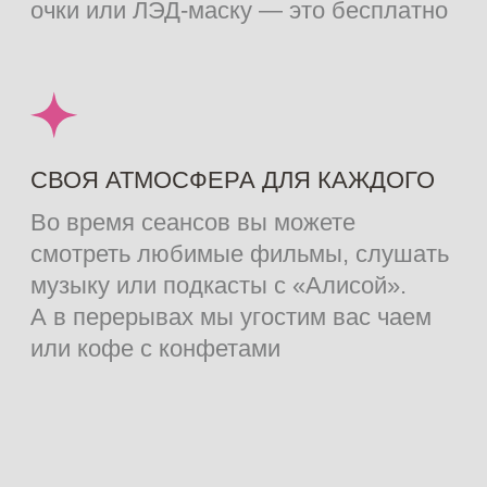
и лучшее решение для тех, кто
страдает от постоянного стресса.
Методика на ура помогает улучшить
состояние здоровья, причем как
физического, так и ментального. С
массажными процедурами вы
сможете легко подготовиться к
важному событию или даже
скорректировать фигуру после
родов.
В наших студиях EST.EPIL в Москве
мастера на сеансе прорабатывают
абсолютно все зоны тела. От
головы, шеи, плеч до кончиков
пальцев рук и ног. Важно: стоимость
всех видов массажа
одинаковая
.
Вы можете выбрать методику
вместе со специалистом
непосредственно перед началом
сеанса — цена не изменится.
МАССАЖНЫЕ РУЧНЫЕ
ПРОЦЕДУРЫ В EST.EPIL