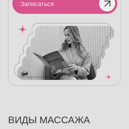
ВИДЫ МАССАЖА
01
КЛАССИЧЕСКИЙ
Лучший вариант для тех, кто
только начинает свое знакомство с
миром массажного воздействия.
Мышечное напряжение, триггерные
точки, зажимы, боль в спине и
пояснице точно уйдут не
попрощавшись. Точечная глубокая
проработка мышц обеспечены.
02
РАССЛАБЛЯЮЩИЙ