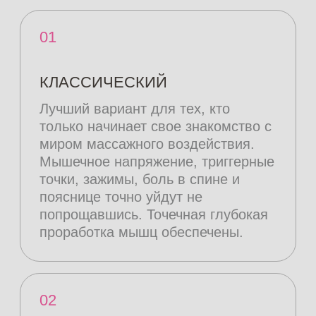
Расслабляет лучше любого спа-
комплекса. Массажист мягкими
движениями воздействует на все
зоны тела. Причем не только на
саму кожу, но и на мышцы и даже
суставы. Любимая музыка помогает
на целый час отключиться от всех
насущных проблем. После —
администратор предлагает
отдохнуть в уютной зоне ожидания,
выпить травяной чай. За
тотальным спокойствием и
избавлением от любых тревог —
на расслабляющий массаж.
03
КОРРЕКТИРУЮЩИЙ
Главная цель — нормализация
обмена веществ. Нарушения в
работе метаболизма приводят к