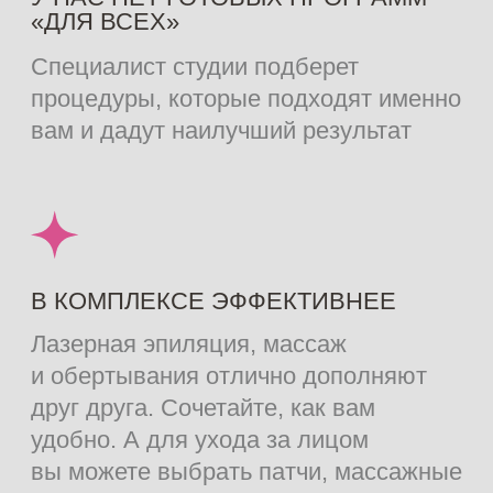
Отправить
ПОЛЬЗА МАССАЖА
Продолжаем слагать оды любви
массажному воздействию. Чтобы
перечислить все его преимущества
— не хватит и нескольких статей.
Подтяжка кожи, нивелирование
отеков, избавление от зажимов,
триггерных точек, наконец,
выравнивание эмоционального
состояния. Даже на этом список
эффективных результатов не
заканчивается.
Массаж — настоящая скорая
помощь при боли в спине, мышцах