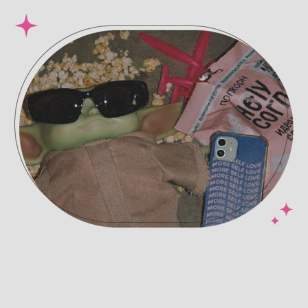
Приходите с 10:00 до 22:00 без
выходных
Бесплатные парковки во всех
пространствах
hi@estepil.ru
+7 901 349 62 49
Документы
Политика конфиденциальности
Пользовательское соглашение
Публичная оферта
ООО "ЭСТЭПИЛБЬЮТИ" ©
202
6
ОГРН: 1227700703603
ИНН: 9705181521