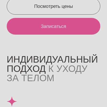
Специалист студии подберет
процедуры, которые подходят именно
вам и дадут наилучший результат
В КОМПЛЕКСЕ ЭФФЕКТИВНЕЕ
Лазерная эпиляция, массаж
и обертывания отлично дополняют
друг друга. Сочетайте, как вам
удобно. А для ухода за лицом
вы можете выбрать патчи, массажные
очки или ЛЭД-маску — это бесплатно
СВОЯ АТМОСФЕРА ДЛЯ КАЖДОГО
Во время сеансов вы можете