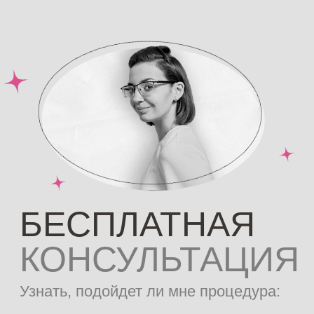
массажа спины уверенно решают сразу
несколько задач: помогают восстановить
мышечный тонус, устраняют боль в зоне
позвоночника, стабилизируют внутреннее
состояние. Уровень кортизола снижается
уже после первых минут воздействия —
вместе с ним уходит стресс, организм
запускает естественный процесс
сжигания жира. К слову, классический
массаж спины особенно подходит тем,
кто только начинает знакомство с
массажами, ведь специалист мягко и
бережно прорабатывает все триггерные
точки и зажимы.
ПОКАЗАНИЯ К МАССАЖУ
Выраженные признаки целлюлита и
наличие растяжек;
Склонность к отечности;
При сниженной активности
иммунной системы;
Нарушения сна;
При повышенном уровне стресса,