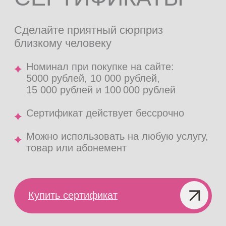
Услуги
Оборудование
Цены
Блог
Наши адреса
EST.EPIL White (Белый)
Москва, Предтеченский переулок, д. 21
EST.EPIL Pink (Розовый)
Москва, Голиковский переулок, д. 8
EST.EPIL Black (Черный)
Москва, Васильевская улица, д. 2к1