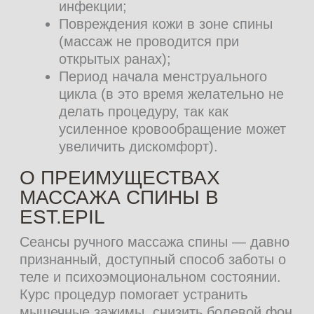
5 сеансов
25 500 ₽
27 500 ₽
8 сеансов
39 500 ₽
44 000 ₽
СИСТЕМА
ЛОЯЛЬНОСТИ
Присоединяйтесь к нашей системе
лояльности, копите баллы и
оплачивайте ими до 20% стоимости
услуг
Получайте кешбэк 3%, 5% или 7% в
зависимости от вашего уровня -
БРОНЗОВЫЙ, СЕРЕБРЯНЫЙ или
ЗОЛОТОЙ
Получайте 1000 подарочных баллов на
День рождения