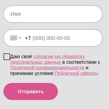
внутреннем напряжении,
хронической усталости;
Частые боли в области спины;
Наличие мышечных зажимов,
спазмов и триггерных зон;
Восстановление после физической
нагрузки, общие оздоровительные
цели.
КАК ПРОХОДИТ
ПРОЦЕДУРА?
Основа успешного сеанса —
консультация с вашим
специалистом до начала
процедуры. Обсуждаются
индивидуальные пожелания,
медицинские показания и
возможные ограничения.
Процедура начинается с плавного
разогрева мышц спины. Во время
массажа опытный специалист
проходит по ключевым зонам:
шейно-воротниковой области,