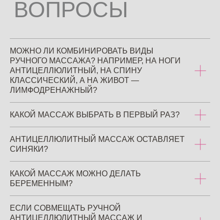
ТЕЛА
Скульптурирование фигуры
и устранения целлюлита
МОЖНО ЛИ КОМБИНИРОВАТЬ ВИДЫ
РУЧНОГО МАССАЖА? НАПРИМЕР, НА НОГИ
СПА-УХОД И ОБЕРТЫВАНИЯ
АНТИЦЕЛЛЮЛИТНЫЙ, НА СПИНУ
Процедуры на премиальной
КЛАССИЧЕСКИЙ, А НА ЖИВОТ —
итальянской уходовой косметике
ЛИМФОДРЕНАЖНЫЙ?
Сomfort Zone
КАКОЙ МАССАЖ ВЫБРАТЬ В ПЕРВЫЙ РАЗ?
УЛЬТРАЗВУКОВОЙ РФ-ЛИФТИНГ
АНТИЦЕЛЛЮЛИТНЫЙ МАССАЖ ОСТАВЛЯЕТ
Уменьшение объемов тела
и омоложение кожи. А еще –
СИНЯКИ?
тотальное избавление от целлюлита
КАКОЙ МАССАЖ МОЖНО ДЕЛАТЬ
БЕРЕМЕННЫМ?
АППАРАТНЫЙ МАССАЖ ДЛЯ
ЛИЦА
ЕСЛИ СОВМЕЩАТЬ РУЧНОЙ
Лифтинг и омоложение кожи лица.
АНТИЦЕЛЛЮЛИТНЫЙ МАССАЖ И
Причем с заметным эффектом после