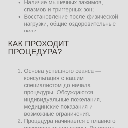
и справиться с внутренним напряжением.
Каждый сеанс проводится на
профессиональной косметике Comfort
Zone (Зона комфорта) — бренд из
Италии с бьюти-продуктами с
натуральными компонентами в составе.
И, да: после сеанса усталость, стресс и
внутреннее напряжение отступают без
шансов на возвращение.
Кстати, ключ к успеху или стабильному
результату — выгодные по
стоимости абонементы на ручной
массаж. Каждый гость может сделать
выбор по душе — от 5 до 20 сеансов и
заручиться поддержкой своего тела на
долгое время. Актуальный прайс услуг —
здесь
. Как и скидка на первый визит во
все 30%. Остается только найти тот
самый час для себя и записаться на
сайте :)