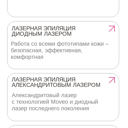
Цены
Блог
Наши адреса
EST.EPIL White (Белый)
Москва, Предтеченский переулок, д. 21
EST.EPIL Pink (Розовый)
Москва, Голиковский переулок, д. 8
EST.EPIL Black (Черный)
Москва, Васильевская улица, д. 2к1
Приходите с 10:00 до 22:00 без
выходных
Бесплатные парковки во всех
пространствах
hi@estepil.ru
+7 901 349 62 49