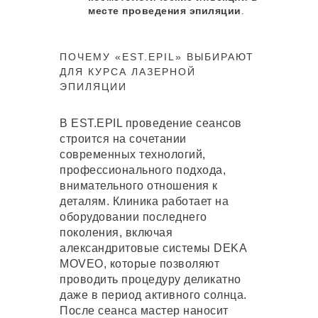
месте проведения эпиляции
.
ПОЧЕМУ «EST.EPIL» ВЫБИРАЮТ
ДЛЯ КУРСА ЛАЗЕРНОЙ
ЭПИЛЯЦИИ
В EST.EPIL проведение сеансов
строится на сочетании
современных технологий,
профессионального подхода,
внимательного отношения к
ПОДХОДЯЩИЕ
деталям. Клиника работает на
оборудовании последнего
УСЛУГИ
поколения, включая
александритовые системы DEKA
MOVEO, которые позволяют
ЛАЗЕРНАЯ ЭПИЛЯЦИЯ
проводить процедуру деликатно
Удаление волос на теле и лице без
даже в период активного солнца.
боли на премиальных лазерах
После сеанса мастер наносит