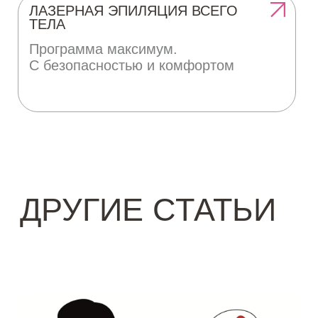
Документы
Политика конфиденциальности
Пользовательское соглашение
Публичная оферта
ООО "ЭСТЭПИЛБЬЮТИ" ©
202
6
ОГРН: 1227700703603
ИНН: 9705181521