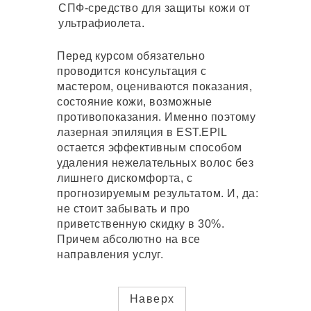
СПФ-средство для защиты кожи от
ультрафиолета.
ЛАЗЕРНАЯ ЭПИЛЯЦИЯ
Перед курсом обязательно
ДИОДНЫМ ЛАЗЕРОМ
проводится консультация с
Работа со всеми фототипами кожи –
мастером, оцениваются показания,
безопасная, эффективная,
комфортная
состояние кожи, возможные
противопоказания. Именно поэтому
лазерная эпиляция в EST.EPIL
ЛАЗЕРНАЯ ЭПИЛЯЦИЯ
остается эффективным способом
АЛЕКСАНДРИТОВЫМ ЛАЗЕРОМ
удаления нежелательных волос без
Александритовый лазер
с технологией Moveo и диодный
лишнего дискомфорта, с
лазер последнего поколения
прогнозируемым результатом. И, да:
не стоит забывать и про
приветственную скидку в 30%.
ЛАЗЕРНАЯ ЭПИЛЯЦИЯ ВСЕГО
Причем абсолютно на все
ТЕЛА
направления услуг.
Программа максимум.
С безопасностью и комфортом
Наверх