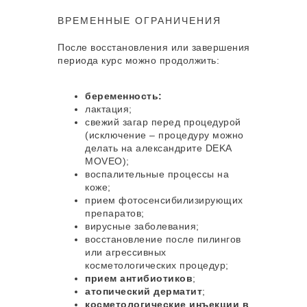
ВРЕМЕННЫЕ ОГРАНИЧЕНИЯ
Материал подготовлен экспертом
Соловьевой Екатериной Витальевной ,
После восстановления или завершения
мастером лазерной эпиляции
периода курс можно продолжить:
Среднее профессиональное образование
беременность:
по специальности «Сестринское дело».
лактация;
Опыт работы — 8,5 лет. Работала на
свежий загар перед процедурой
аппаратах Magic One, Mediostar Next Pro,
(исключение – процедуру можно
Ruikd и Deka Motus AX. Проходила
делать на александрите DEKA
интенсив-тренинг по лазерной эпиляции
MOVEO);
«Точка отсчёта» и семинар «Акулы
воспалительные процессы на
лазерной эпиляции»
коже;
прием фотосенсибилизирующих
препаратов;
Записаться онлайн
вирусные заболевания;
восстановление после пилингов
или агрессивных
косметологических процедур;
прием антибиотиков
;
атопический дерматит
;
косметологические инъекции в