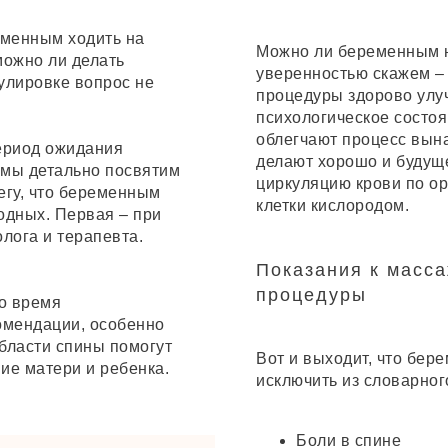
менным ходить на
Можно ли беременным на
можно ли делать
уверенностью скажем –
лировке вопрос не
процедуры здорово улу
психологическое состо
облегчают процесс вына
ериод ожидания
делают хорошо и будущ
 мы детально посвятим
циркуляцию крови по о
егу, что беременным
клетки кислородом.
одных. Первая – при
лога и терапевта.
Показания к масса
процедуры
о время
омендации, особенно
области спины помогут
Вот и выходит, что бер
ие матери и ребенка.
исключить из словарног
Боли в спине