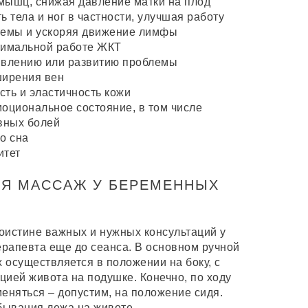
мышц, снижая давление матки на плод
ь тела и ног в частности, улучшая работу
темы и ускоряя движение лимфы
тимальной работе ЖКТ
явлению или развитию проблемы
ширения вен
ть и эластичность кожи
оциональное состояние, в том числе
вных болей
о сна
итет
СЯ МАССАЖ У БЕРЕМЕННЫХ
поистине важных и нужных консультаций у
ерапевта еще до сеанса. В основном ручной
осуществляется в положении на боку, с
ией живота на подушке. Конечно, по ходу
еняться – допустим, на положение сидя.
бывания лежа на животе.