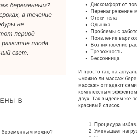
саж беременным?
Дискомфорт от пов
Перенапряжение 
сроках, в течение
Отеки тела
едуры не
Одышка
Проблемы с работо
этот период
Появление варико
 развитие плода.
Возникновение ра
Тревожность
ный свет.
Бессонница
И просто так, на актуа
«можно ли массаж бер
массаж» отпадают сами 
комплексным эффектом, 
двух. Так выделим же р
ЕНЫ В
красивый список.
Процедура избавл
Уменьшает нагруз
аж беременным можно?