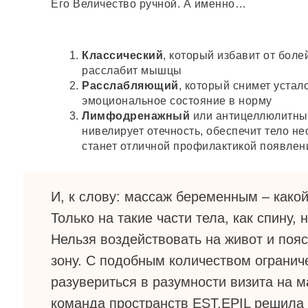
Его Величество ручной. А именно…
Классический
, который избавит от боле
расслабит мышцы
Расслабляющий
, который снимет устал
эмоциональное состояние в норму
Лимфодренажный
или антицеллюлитны
нивелирует отечность, обеспечит тело н
станет отличной профилактикой появлен
И, к слову: массаж беременным – како
Только на такие части тела, как спину, н
Нельзя воздействовать на живот и поя
зону. С подобным количеством огранич
разувериться в разумности визита на м
команда пространств EST.EPIL решила 