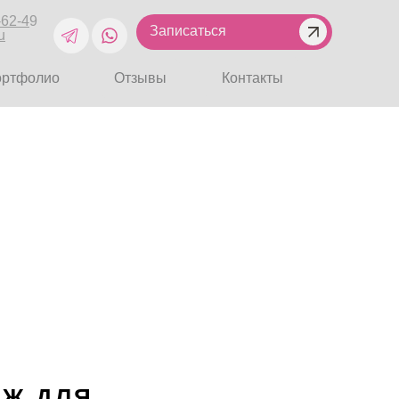
-62-4
9
Записаться
u
ортфолио
Отзывы
Контакты
Ж ДЛЯ