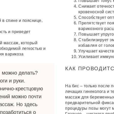
Повышает тонус 
Снимает отечност
кровеносной сис
Способствует оп
й в спине и пояснице,
Препятствует по
варикозного рас
ость и приведет
Повышает упругос
Стабилизирует эм
й массаж, который
избавляя от голо
еобходимой легкостью и
Улучшает качеств
ия варикоза
Усиливает иммун
КАК ПРОВОДИТ
й можно делать?
оги и руки.
На бис – только после 
снично-крестцовую
лечащих гинеколога и т
ений можно почти
массаж для беременных 
предварительной фиксац
ассаж. Но здесь
процедуры позы могут м
позаботиться о
Главное – никакого пре