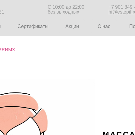
С 10:00 до 22:00
+7 901 349 
21
без выходных
hi@estepil.r
ы
Сертификаты
Акции
О нас
П
енных
МАССА