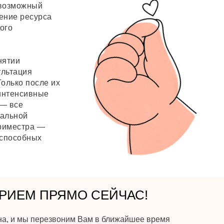
 возможный
ение ресурса
ого
нятии
ультация
Только после их
интенсивные
 — все
мальной
триместра —
 способных
РИЕМ ПРЯМО СЕЙЧАС!
на, и мы перезвоним Вам в ближайшее время