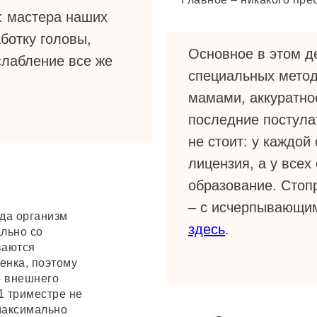
у: мастера наших
ботку головы,
Основное в этом д
сслабление все же
специальных метод
мамами, аккуратно
последние постула
не стоит: у каждой
лицензия, а у всех
образование. Стоп
– с исчерпывающи
да организм
здесь
.
льно со
ваются
енка, поэтому
о внешнего
1 триместре не
максимально