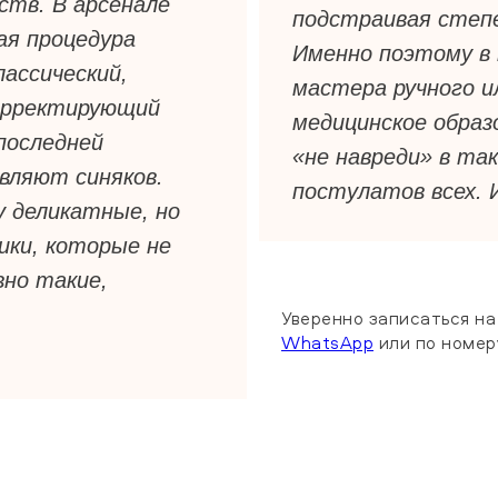
ств. В арсенале
подстраивая степе
ая процедура
Именно поэтому в 
лассический,
мастера ручного 
орректирующий
медицинское образ
последней
«не навреди» в та
вляют синяков.
постулатов всех. 
 деликатные, но
ки, которые не
вно такие,
Уверенно записаться н
WhatsApp
или по номе