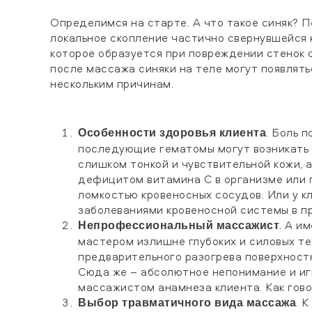
Определимся на старте. А что такое синяк? 
локальное скопление частично свернувшейся 
которое образуется при повреждении стенок 
после массажа синяки на теле могут появлять
нескольким причинам.
. Боль п
Особенности здоровья клиента
последующие гематомы могут возникать
слишком тонкой и чувствительной кожи, а
дефицитом витамина C в организме или
ломкостью кровеносных сосудов. Или у к
заболеваниями кровеносной системы в п
. А и
Непрофессиональный массажист
мастером излишне глубоких и силовых те
предварительного разогрева поверхностн
Сюда же – абсолютное непонимание и и
массажистом анамнеза клиента. Как говор
. 
Выбор травматичного вида массажа