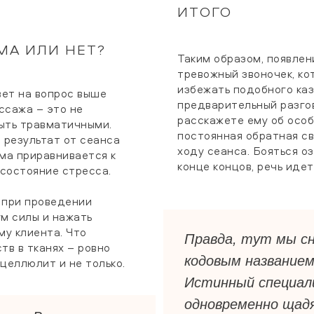
ИТОГО
МА ИЛИ НЕТ?
Таким образом, появлен
тревожный звоночек, ко
избежать подобного каз
вет на вопрос выше
предварительный разгов
ссажа – это не
расскажете ему об особ
ыть травматичными.
постоянная обратная св
 результат от сеанса
ходу сеанса. Бояться о
ма приравнивается к
конце концов, речь идет
 состояние стресса.
 при проведении
м силы и нажать
му клиента. Что
Правда, тут мы сн
тв в тканях – ровно
кодовым название
целлюлит и не только.
Истинный специал
одновременно щад