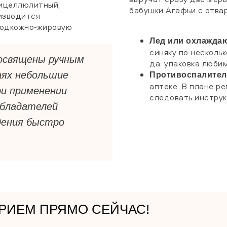
тицеллюлитный,
бабушки Агафьи с отвар
изводится
подкожно-жировую
Лед или охлажда
синяку по нескольк
посвящены ручным
да: упаковка люби
аях небольшие
Противоспалител
аптеке. В плане р
ри применении
следовать инструк
обладателей
дения быстро
РИЕМ ПРЯМО СЕЙЧАС!