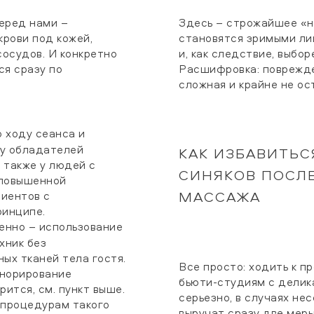
Перед нами –
Здесь – строжайшее «н
крови под кожей,
становятся зримыми ли
сосудов. И конкретно
и, как следствие, выбо
ся сразу по
Расшифровка: поврежде
сложная и крайне не ос
о ходу сеанса и
 у обладателей
КАК ИЗБАВИТЬС
 также у людей с
СИНЯКОВ ПОСЛ
 повышенной
МАССАЖА
лиентов с
ринципе.
менно – использование
хник без
ых тканей тела гостя.
Все просто: ходить к 
гнорирование
бьюти-студиям с делик
ится, см. пункт выше.
серьезно, в случаях не
К процедурам такого
выручат сразу две меры