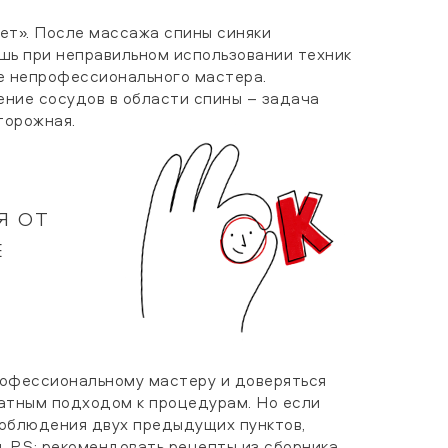
ет». После массажа спины синяки
шь при неправильном использовании техник
ре непрофессионального мастера.
ние сосудов в области спины – задача
торожная.
Я ОТ
Е
профессиональному мастеру и доверяться
атным подходом к процедурам. Но если
соблюдения двух предыдущих пунктов,
. P.S: рекомендовать рецепты из сборника