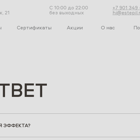
С 10:00 до 22:00
+7 901 349 
, 21
без выходных
hi@estepil.
ы
Сертификаты
Акции
О нас
По
ТВЕТ
Я ЭФФЕКТА?