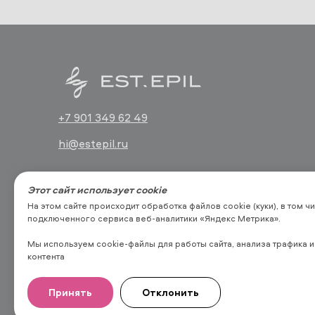
+7 901 349 62 49
hi@estepil.ru
Этот сайт использует cookie
На этом сайте происходит обработка файлов cookie (куки), в том 
ООО "ЭСТЭПИЛБЬЮТИ" ©
202
6
подключенного сервиса веб-аналитики «Яндекс Метрика».
ОГРН: 1227700703603
ИНН: 9705181521
Мы используем cookie-файлы для работы сайта, анализа трафика 
контента
Документы
Политика конфиденциальности
Принять
Отклонить
Публичная оферта
Пользовательское соглашение