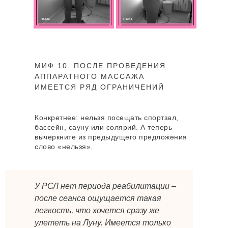
ПОДХОДЯЩИЕ
УСЛУГИ
МИФ 10. ПОСЛЕ ПРОВЕДЕНИЯ
АППАРАТНОГО МАССАЖА
ИМЕЕТСЯ РЯД ОГРАНИЧЕНИЙ
РСЛ-СКУЛЬПТУРИРОВАНИЕ
Скульптурирование тела без диет
и спорта
Конкретнее: нельзя посещать спортзал,
бассейн, сауну или солярий. А теперь
вычеркните из предыдущего предложения
слово «нельзя».
ЛИМФОДРЕНАЖНЫЙ
МАССАЖ ТЕЛА
Ваша защита от отеков, целлюлита и
У РСЛ нет периода реабилитации –
даже от срывов в питании
после сеанса ощущается такая
легкость, что хочется сразу же
улететь на Луну. Имеется только
АНТИЦЕЛЛЮЛИТНЫЙ МАССАЖ