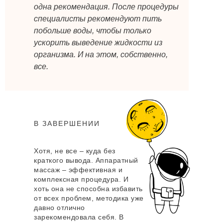
одна рекомендация. После процедуры
Однозначно вычеркнет слово
специалисты рекомендуют пить
«целлюлит» из жизни
побольше воды, чтобы только
ускорить выведение жидкости из
организма. И на этом, собственно,
АППАРАТНЫЙ МАССАЖ ДЛЯ
все.
ЛИЦА ФЕЙСЛИФТ
Лифтинг и омоложение кожи лица
здесь и сейчас
В ЗАВЕРШЕНИИ
Хотя, не все – куда без
ДРУГИЕ СТАТЬИ
краткого вывода. Аппаратный
массаж – эффективная и
комплексная процедура. И
хоть она не способна избавить
от всех проблем, методика уже
давно отлично
зарекомендовала себя. В