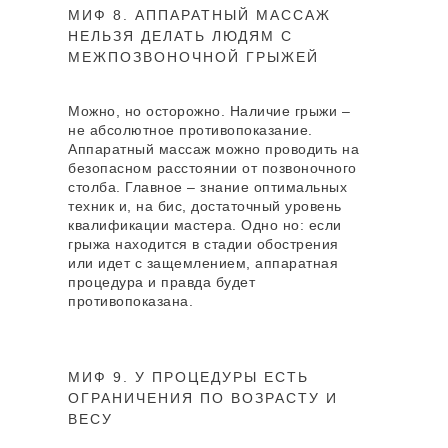
МИФ 8. АППАРАТНЫЙ МАССАЖ
НЕЛЬЗЯ ДЕЛАТЬ ЛЮДЯМ С
МЕЖПОЗВОНОЧНОЙ ГРЫЖЕЙ
Можно, но осторожно. Наличие грыжи –
не абсолютное противопоказание.
Аппаратный массаж можно проводить на
безопасном расстоянии от позвоночного
столба. Главное – знание оптимальных
техник и, на бис, достаточный уровень
квалификации мастера. Одно но: если
грыжа находится в стадии обострения
или идет с защемлением, аппаратная
процедура и правда будет
Материал подготовлен экспертом
противопоказана.
Соловьевой Екатериной Витальевной ,
мастером лазерной эпиляции
Среднее профессиональное образование
МИФ 9. У ПРОЦЕДУРЫ ЕСТЬ
по специальности «Сестринское дело».
ОГРАНИЧЕНИЯ ПО ВОЗРАСТУ И
Опыт работы — 8,5 лет. Работала на
ВЕСУ
аппаратах Magic One, Mediostar Next Pro,