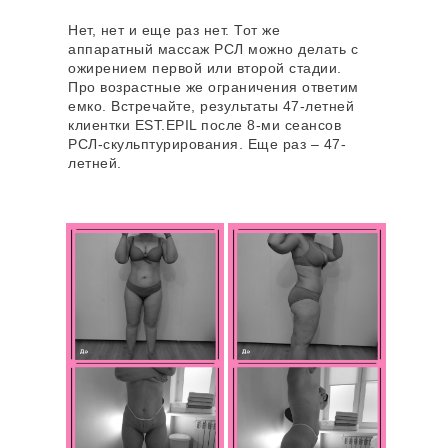
Ruikd и Deka Motus AX. Проходила
интенсив-тренинг по лазерной эпиляции
Нет, нет и еще раз нет. Тот же
«Точка отсчёта» и семинар «Акулы
аппаратный массаж РСЛ можно делать с
лазерной эпиляции»
ожирением первой или второй стадии.
Про возрастные же ограничения ответим
емко. Встречайте, результаты 47-летней
Записаться онлайн
клиентки EST.EPIL после 8-ми сеансов
РСЛ-скульптурирования. Еще раз – 47-
летней.