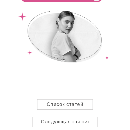
EST.EPIL Black (Черный)
Москва, Васильевская улица, д. 2к1
Приходите с 10:00 до 22:00 без
выходных
Бесплатные парковки во всех
пространствах
hi@estepil.ru
+7 901 349 62 49
Документы
Политика конфиденциальности
Пользовательское соглашение
Список статей
Публичная оферта
ООО "ЭСТЭПИЛБЬЮТИ" ©
202
6
Следующая статья
ОГРН: 1227700703603
ИНН: 9705181521