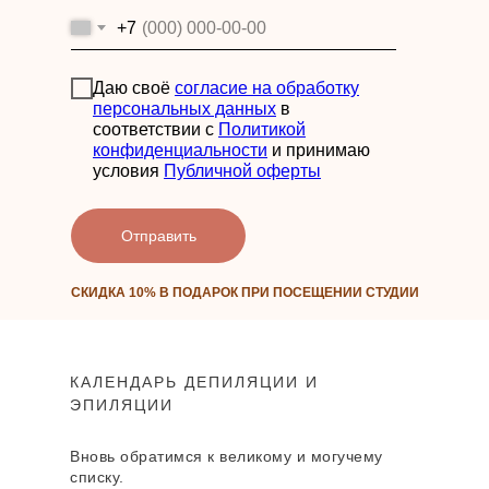
+7
ЛАЗЕРНАЯ ЭПИЛЯЦИЯ
ДИОДНЫМ ЛАЗЕРОМ
Даю своё
согласие на обработку
Работа со всеми фототипами кожи –
безопасная, эффективная,
персональных данных
в
комфортная
соответствии с
Политикой
конфиденциальности
и принимаю
условия
Публичной оферты
ЛАЗЕРНАЯ ЭПИЛЯЦИЯ
АЛЕКСАНДРИТОВЫМ ЛАЗЕРОМ
Александритовый лазер
Отправить
с технологией Moveo и диодный
лазер последнего поколения
СКИДКА 10% В ПОДАРОК ПРИ ПОСЕЩЕНИИ СТУДИИ
ЛАЗЕРНАЯ ЭПИЛЯЦИЯ НОГ
Тандем безболезненности и
эффективности — во время каждой
КАЛЕНДАРЬ ДЕПИЛЯЦИИ И
процедуры
ЭПИЛЯЦИИ
Вновь обратимся к великому и могучему
списку.