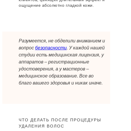
Материал подготовлен экспертом
ощущение абсолютно гладкой кожи.
Соловьевой Екатериной Витальевной ,
мастером лазерной эпиляции
Среднее профессиональное образование
по специальности «Сестринское дело».
Опыт работы — 8,5 лет. Работала на
Разумеется, не обделили вниманием и
аппаратах Magic One, Mediostar Next Pro,
вопрос
безопасности
. У каждой нашей
Ruikd и Deka Motus AX. Проходила
студии есть медицинская лицензия, у
интенсив-тренинг по лазерной эпиляции
аппаратов – регистрационные
«Точка отсчёта» и семинар «Акулы
лазерной эпиляции»
удостоверения, а у мастеров –
медицинское образование. Все во
благо вашего здоровья и никак иначе.
Записаться онлайн
ЧТО ДЕЛАТЬ ПОСЛЕ ПРОЦЕДУРЫ
УДАЛЕНИЯ ВОЛОС