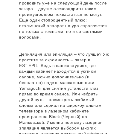
проводить уже на следующий день после
загара – другие александриты таким
преимуществом похвастаться не могут.
Еще один стопроцентный плюс:
итальянский аппарат на ура справляется
не только с темными, но и со светлыми
волосами.
Депиляция или эпиляция – что лучше? Уж
простите за скромность – лазер в
EST.EPIL. Ведь в наших студиях, где
каждый кабинет находится в уютном
салоне, можно дополнительно (и
бесплатно) надеть массажные очки
Yamaguchi для снятия усталости глаз
прямо во время сеанса. Или избрать
другой путь – посмотреть любимый
фильм или сериал на широкоугольном
телевизоре в лазерном кабинете
пространства Black (Черный) на
Маяковской. Именно поэтому лазерная
эпиляция является выбором многих
клиентов, ценящих длительный эффект и