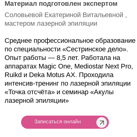
Наши адреса
EST.EPIL White (Белый)
Москва, Предтеченский переулок, д. 21
EST.EPIL Pink (Розовый)
Москва, Голиковский переулок, д. 8
EST.EPIL Black (Черный)
Москва, Васильевская улица, д. 2к1
Приходите с 10:00 до 22:00 без
выходных
Бесплатные парковки во всех
пространствах
hi@estepil.ru
+7 901 349 62 49