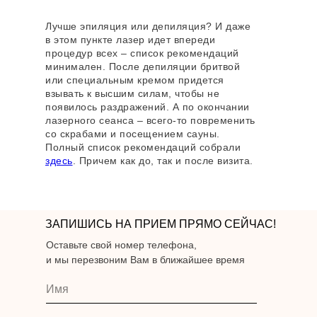
Лучше эпиляция или депиляция? И даже
в этом пункте лазер идет впереди
процедур всех – список рекомендаций
минимален. После депиляции бритвой
или специальным кремом придется
взывать к высшим силам, чтобы не
появилось раздражений. А по окончании
лазерного сеанса – всего-то повременить
со скрабами и посещением сауны.
Полный список рекомендаций собрали
здесь
. Причем как до, так и после визита.
ПОДХОДЯЩИЕ
УСЛУГИ
ЗАПИШИСЬ НА ПРИЕМ ПРЯМО СЕЙЧАС!
Оставьте свой номер телефона,
ЛАЗЕРНАЯ ЭПИЛЯЦИЯ
и мы перезвоним Вам в ближайшее время
Удаление волос на теле и лице без
боли на премиальных лазерах